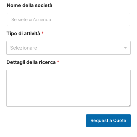
Nome della società
Tipo di attività
*
Selezionare
Dettagli della ricerca
*
n
o
Request a Quote
m
e