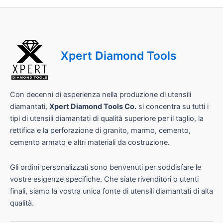
L
a
y
o
u
t
Xpert Diamond Tools
I
l
Con decenni di esperienza nella produzione di utensili
diamantati,
Xpert Diamond Tools Co.
si concentra su tutti i
tipi di utensili diamantati di qualità superiore per il taglio, la
rettifica e la perforazione di granito, marmo, cemento,
cemento armato e altri materiali da costruzione.
Gli ordini personalizzati sono benvenuti per soddisfare le
vostre esigenze specifiche. Che siate rivenditori o utenti
finali, siamo la vostra unica fonte di utensili diamantati di alta
qualità.