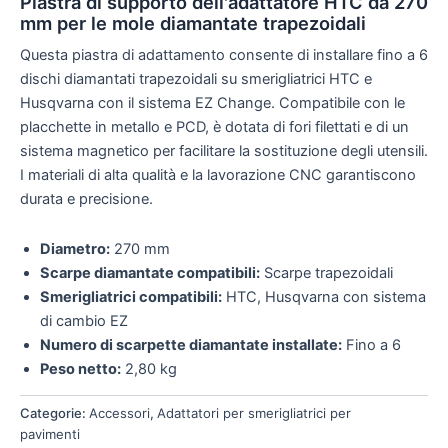
Piastra di supporto dell'adattatore HTC da 270
mm per le mole diamantate trapezoidali
Questa piastra di adattamento consente di installare fino a 6
dischi diamantati trapezoidali su smerigliatrici HTC e
Husqvarna con il sistema EZ Change. Compatibile con le
placchette in metallo e PCD, è dotata di fori filettati e di un
sistema magnetico per facilitare la sostituzione degli utensili.
I materiali di alta qualità e la lavorazione CNC garantiscono
durata e precisione.
Diametro:
270 mm
Scarpe diamantate compatibili:
Scarpe trapezoidali
Smerigliatrici compatibili:
HTC, Husqvarna con sistema
di cambio EZ
Numero di scarpette diamantate installate:
Fino a 6
Peso netto:
2,80 kg
Categorie:
Accessori
,
Adattatori per smerigliatrici per
pavimenti